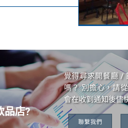
覺得尋求開餐廳 /
嗎？ 別擔心，請
會在收到通知後儘快
飲品店?
聯繫我們