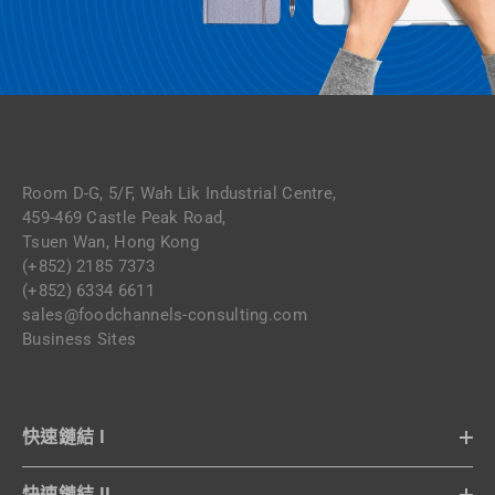
Room D-G, 5/F, Wah Lik Industrial Centre,
459-469 Castle Peak Road,
Tsuen Wan, Hong Kong
(+852) 2185 7373
(+852) 6334 6611
sales@foodchannels-consulting.com
Business Sites
快速鏈結 I
快速鏈結 II