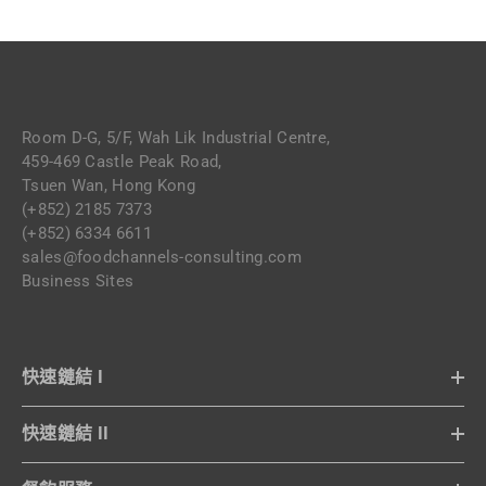
Room D-G, 5/F, Wah Lik Industrial Centre,
459-469 Castle Peak Road,
Tsuen Wan, Hong Kong
(+852) 2185 7373
(+852) 6334 6611
sales@foodchannels-consulting.com
Business Sites
快速鏈結 I
快速鏈結 II